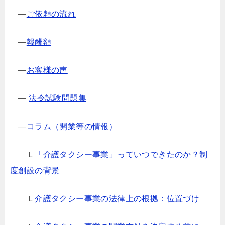
―
ご依頼の流れ
―
報酬額
―
お客様の声
―
法令試験問題集
―
コラム（開業等の情報）
Ｌ
「介護タクシー事業」っていつできたのか？制
度創設の背景
Ｌ
介護タクシー事業の法律上の根拠：位置づけ