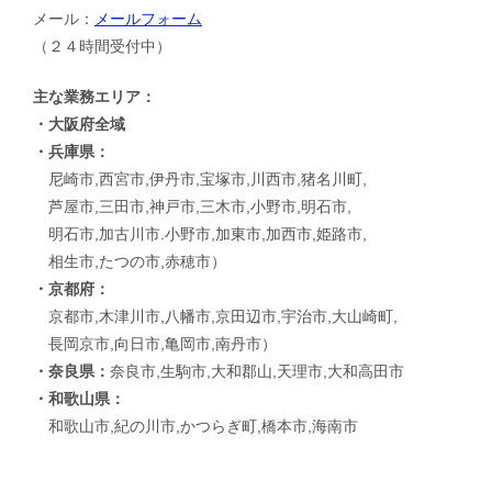
メール：
メールフォーム
（２４時間受付中）
主な業務エリア：
・大阪府全域
・兵庫県：
尼崎市,西宮市,伊丹市,宝塚市,川西市,猪名川町,
芦屋市,三田市,神戸市,三木市,小野市,明石市,
明石市,加古川市.小野市,加東市,加西市,姫路市,
相生市,たつの市,赤穂市）
・京都府：
京都市,木津川市,八幡市,京田辺市,宇治市,大山崎町,
長岡京市,向日市,亀岡市,南丹市）
・奈良県：
奈良市,生駒市,大和郡山,天理市,大和高田市
・和歌山県：
和歌山市,紀の川市,かつらぎ町,橋本市,海南市